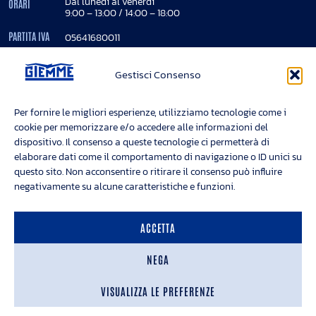
Dal lunedì al venerdì
ORARI
9:00 – 13:00 / 14:00 – 18:00
PARTITA IVA
05641680011
REA
724850
Gestisci Consenso
Registro imprese Torino - 05641680011
Cap. Soc. Euro 200.000 interamente versato
Per fornire le migliori esperienze, utilizziamo tecnologie come i
cookie per memorizzare e/o accedere alle informazioni del
dispositivo. Il consenso a queste tecnologie ci permetterà di
INFORMAZIONI
elaborare dati come il comportamento di navigazione o ID unici su
questo sito. Non acconsentire o ritirare il consenso può influire
Privacy Policy
negativamente su alcune caratteristiche e funzioni.
Cookie Policy
Modifica preferenze cookies
Segnalazioni whistleblowing
ACCETTA
Note legali
NEGA
Tutti i marchi registrati ed i nomi dei prodotti menzionati
appartengono ai rispettivi proprietari.
VISUALIZZA LE PREFERENZE