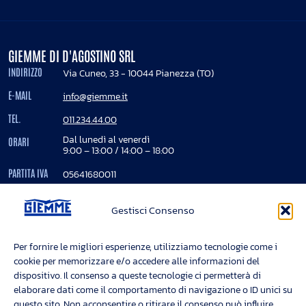
GIEMME DI D'AGOSTINO SRL
INDIRIZZO
Via Cuneo, 33 - 10044 Pianezza (TO)
E-MAIL
info@giemme.it
TEL.
011.234.44.00
Dal lunedì al venerdì
ORARI
9:00 – 13:00 / 14:00 – 18:00
PARTITA IVA
05641680011
REA
724850
Gestisci Consenso
Registro imprese Torino - 05641680011
Cap. Soc. Euro 200.000 interamente versato
Per fornire le migliori esperienze, utilizziamo tecnologie come i
cookie per memorizzare e/o accedere alle informazioni del
dispositivo. Il consenso a queste tecnologie ci permetterà di
INFORMAZIONI
elaborare dati come il comportamento di navigazione o ID unici su
questo sito. Non acconsentire o ritirare il consenso può influire
Privacy Policy