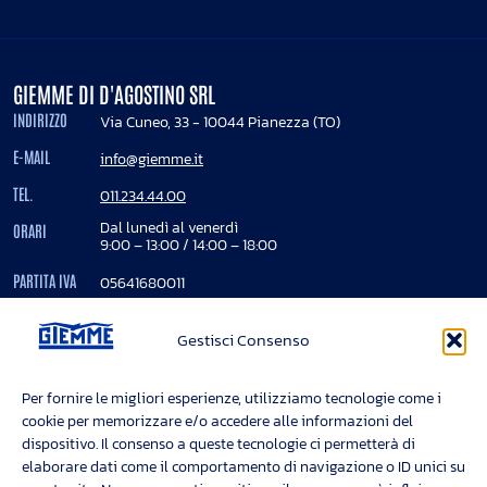
GIEMME DI D'AGOSTINO SRL
INDIRIZZO
Via Cuneo, 33 - 10044 Pianezza (TO)
E-MAIL
info@giemme.it
TEL.
011.234.44.00
Dal lunedì al venerdì
ORARI
9:00 – 13:00 / 14:00 – 18:00
PARTITA IVA
05641680011
REA
724850
Gestisci Consenso
Registro imprese Torino - 05641680011
Cap. Soc. Euro 200.000 interamente versato
Per fornire le migliori esperienze, utilizziamo tecnologie come i
cookie per memorizzare e/o accedere alle informazioni del
dispositivo. Il consenso a queste tecnologie ci permetterà di
INFORMAZIONI
elaborare dati come il comportamento di navigazione o ID unici su