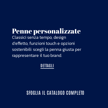
T-S
per
Penne personalizzate
Persona
Classici senza tempo, design
manten
d’effetto, funzioni touch e opzioni
colore 
sostenibili: scegli la penna giusta per
stampa
rappresentare il tuo brand.
serigra
DETTAGLI
SFOGLIA IL CATALOGO COMPLETO