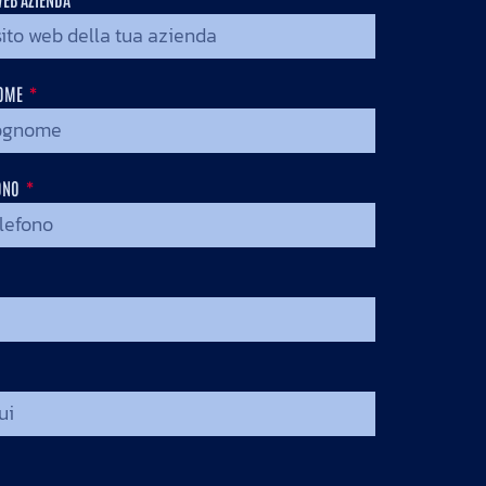
OME
ONO