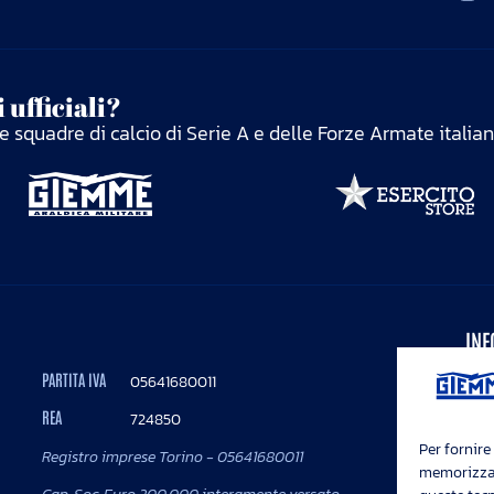
 ufficiali?
elle squadre di calcio di Serie A e delle Forze Armate italia
INF
Pri
PARTITA IVA
05641680011
Coo
REA
724850
Mod
Seg
Per fornire
Registro imprese Torino - 05641680011
memorizzare
Not