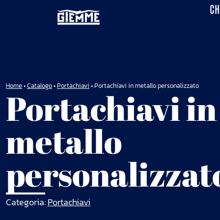
CH
Home
•
Catalogo
•
Portachiavi
•
Portachiavi in metallo personalizzato
Portachiavi in
metallo
personalizzat
Categoria:
Portachiavi