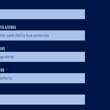
WEB AZIENDA
OME
ONO