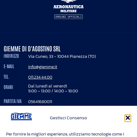
GIEMME DI D'AGOSTINO SRL
INDIRIZZO
Via Cuneo, 33 - 10044 Pianezza (TO)
E-MAIL
info@giemme.it
TEL.
011.234.44.00
Dal lunedì al venerdì
ORARI
9:00 – 13:00 / 14:00 – 18:00
PARTITA IVA
05641680011
REA
724850
Gestisci Consenso
Registro imprese Torino - 05641680011
Cap. Soc. Euro 200.000 interamente versato
Per fornire le migliori esperienze, utilizziamo tecnologie come i